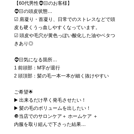
【60代男性🧔🏻のお客様】
🧔🏻の頭皮状態…
☑ 肩凝り・首凝り、日常でのストレスなどで頭
皮も硬くうっ血しやすくなっています。
☑ 頭皮や毛穴が黄色っぽい酸化した油やベタつ
きあり◎
🧔🏻気になる箇所…
1️ 前頭部：M字が退行
2️ 頭頂部：髪の毛一本一本が細く抜けやすい
ご希望🌟
▶️ 出来るだけ早く発毛させたい！
▶️ 髪の毛のボリュームを出したい！
🔘当店でのサロンケア＋ ホームケア ＋
内服を取り組んで下さった結果…