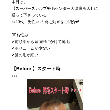
本日は、
【スーパースカルプ発毛センター大津膳所店】に
通って下さっている
≪40代 男性≫ の発毛効果をご紹介🍃
💁‍♂お悩み
✔前頭部から頭頂部にかけて薄毛
✔ボリュームが少ない
✔髪の毛が細い
【Before 】スタート時
↓↓↓