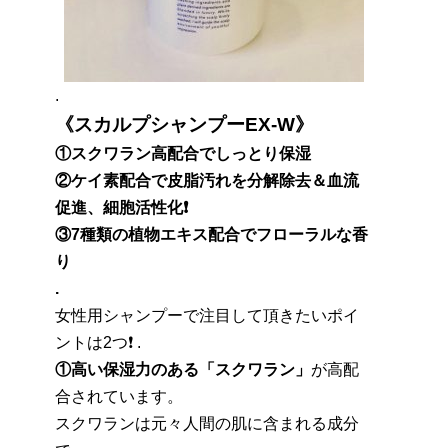
.
《スカルプシャンプーEX-W》
①スクワラン高配合でしっとり保湿
②ケイ素配合で皮脂汚れを分解除去＆血流
促進、細胞活性化❗️
③7種類の植物エキス配合でフローラルな香
り
.
女性用シャンプーで注目して頂きたいポイ
ントは2つ❗️ .
①高い保湿力のある「スクワラン」
が高配
合されています。
スクワランは元々人間の肌に含まれる成分