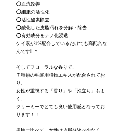
⭕血流改善
⭕細胞の活性化
⭕活性酸素除去
⭕酸化した皮脂汚れを分解・除去
⭕有効成分をナノ化浸透
ケイ素が1%配合しているだけでも高配合な
んです!! ＊
そしてフローラルな香りで、
７種類の毛髪用植物エキスが配合されてお
り、
女性が重視する「香り」や「泡立ち」もよ
く、
クリーミーでとても良い使用感となってお
ります！！
男性に比べて、女性は皮脂分泌が少なく、