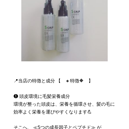
📍当店の特徴と成分 【 🔸特徴🔶 】
❶ 頭皮環境に毛髪栄養成分
環境が整った頭皮は、栄養を循環させ、髪の毛に
効率よく栄養を運びやすくなります💪
そこへ、 ≪5つの成長因子とペプチド≫ が