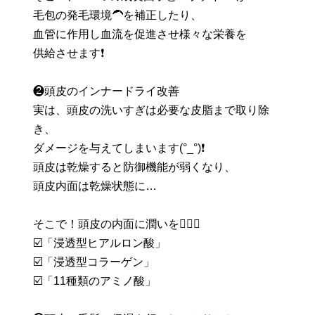
毛包の発毛環境🦱を補正したり、
血管に作用し血流を促進させ様々な栄養を
供給させます❗️
❷頭皮のインナードライ改善
実は、頭皮の洗いすぎは必要な皮脂まで取り除
き、
ダメージを与えてしまいます(°_°)❗️
頭皮は乾燥すると防御機能が弱くなり、
頭皮内面は乾燥状態に…
そこで！頭皮の内面に潤いを🙆🏻‍♀
☑️「浸透型ヒアルロン酸」
☑️「浸透型コラーゲン」
☑️「11種類のアミノ酸」