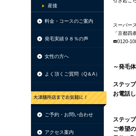
引き起こら
産後
料金・コースのご案内
スーパー
「京都四
発毛実績９８％の声
☎️0120
女性の方へ
～発毛体
よく頂くご質問（Q＆A）
ステップ
お電話し
ご予約・お問い合わせ
ステップ
ご希望の
アクセス案内