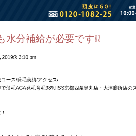
も水分補給が必要です❕❕
, 2019
3:10 pm
コース/発毛実績/アクセス/
で薄毛AGA発毛育毛98%!!SS京都四条烏丸店・大津膳所店
は！