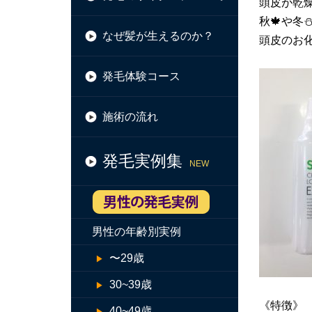
頭皮が乾
秋🍁や冬⛄
なぜ髪が生えるのか？
頭皮のお化
発毛体験コース
施術の流れ
発毛実例集
NEW
男性の年齢別実例
〜29歳
30~39歳
《特徴》
40~49歳