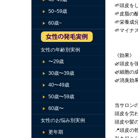
🌱頭皮
50~59歳
🌱皮脂の
🌱栄養
60歳~
🌱マイ
女性の年齢別実例
《効果》
〜29歳
🌿頭皮
🌿細胞
30歳〜39歳
🌿消臭効
40〜49歳
50歳〜59歳
当サロン
60歳〜
頭皮を労
女性のお悩み別実例
頭皮や髪
📍頭皮
更年期