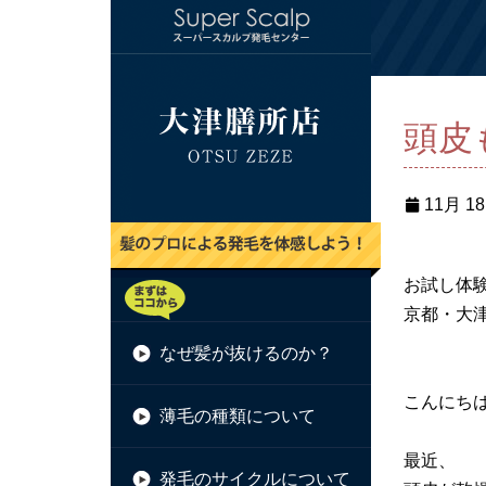
頭皮
11月 18
お試し体験
京都・大津
なぜ髪が抜けるのか？
こんにち
薄毛の種類について
最近、
発毛のサイクルについて