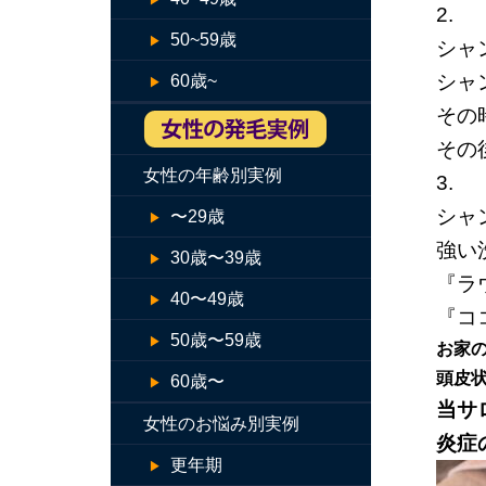
2.
50~59歳
シャ
シャ
60歳~
その
その
女性の年齢別実例
3.
シャ
〜29歳
強い
30歳〜39歳
『ラ
40〜49歳
『コ
50歳〜59歳
お家
頭皮
60歳〜
当サ
女性のお悩み別実例
炎症
更年期