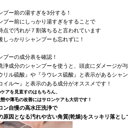
ンプー前の湯すぎを3分する！
ンプー前にしっかり湯すぎをすることで
時点で汚れが７割落ちると言われています
後しっかりシャンプーも忘れずに！
ンプーの成分表を確認！
洗浄成分のシャンプーを使うと、頭皮にダメージが与
ウリル硫酸』や『ラウレス硫酸』と表示があるシャン
コイル〜』と表示のある成分がオススメです！
のケアを見直すのはもちろん、
状態や薄毛の改善にはサロンケアも大切です！
ロン自慢の高水圧洗浄で
の原因となる汚れや古い角質(乾燥)をスッキリ落と