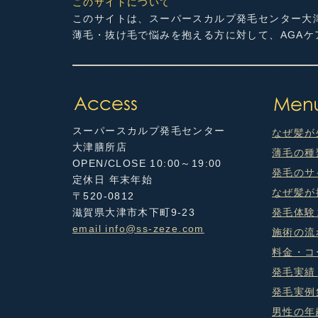
このサイトについて
このサイトは、スーパースカルプ発毛センター大
薄毛・抜け毛で悩みを抱える方に対して、AGA
スーパースカルプ発毛センター
なぜ髪が
大津膳所店
薄毛の種
OPEN/CLOSE 10:00～19:00
発毛のサ
定休日 年末年始
なぜ髪が
〒520-0812
滋賀県大津市木下町9-23
発毛体験
email info@ss-zeze.com
施術の流
料金・コ
発毛実績
発毛実例
男性の年