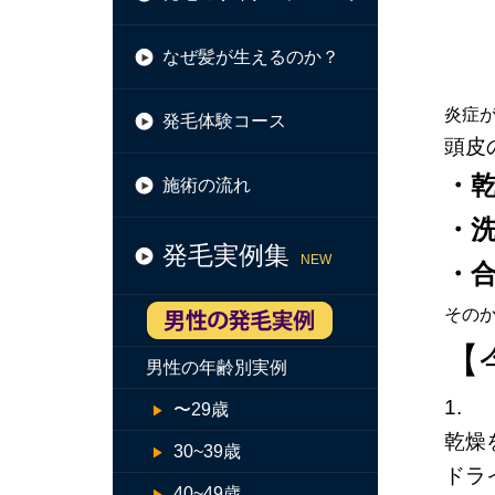
なぜ髪が生えるのか？
炎症
発毛体験コース
頭皮
・
施術の流れ
・
発毛実例集
NEW
・
その
【
男性の年齢別実例
1.
〜29歳
乾燥
30~39歳
ドラ
40~49歳