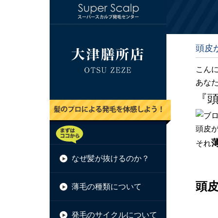
頭皮
こんに
あな
『
頭皮
それ
なぜ髪が抜けるのか？
頭
薄毛の種類について
発毛のサイクルについて