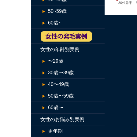
30代前半 
50~59歳
60歳~
女性の年齢別実例
〜29歳
30歳〜39歳
40〜49歳
50歳〜59歳
60歳〜
女性のお悩み別実例
更年期