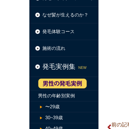
なぜ髪が生えるのか？
発毛体験コース
施術の流れ
発毛実例集
NEW
男性の年齢別実例
〜29歳
30~39歳
前の記
40~49歳