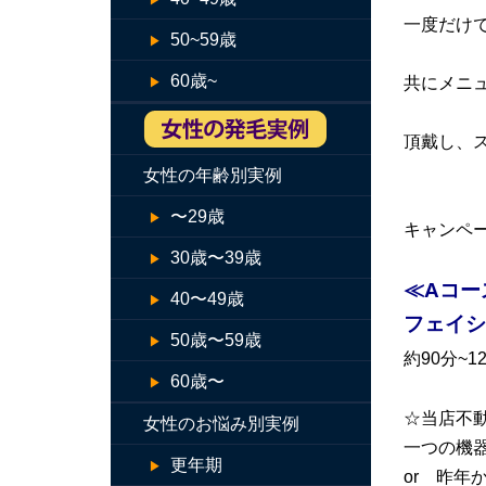
一度だけ
50~59歳
60歳~
共にメニ
頂戴し、
女性の年齢別実例
〜29歳
キャンペ
30歳〜39歳
≪Aコー
40〜49歳
フェイシ
50歳〜59歳
約90分~
60歳〜
☆当店不動
女性のお悩み別実例
一つの機器
更年期
or 昨年