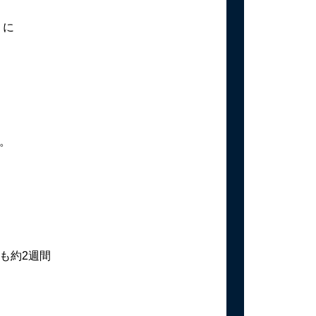
うに
。
も約2週間