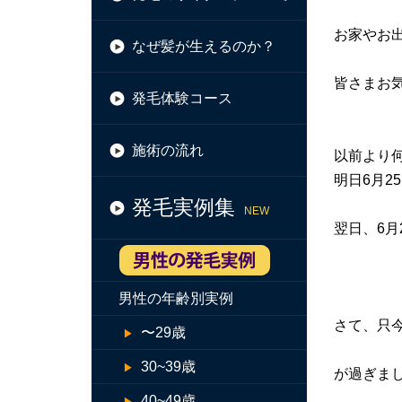
お家やお
なぜ髪が生えるのか？
皆さまお
発毛体験コース
施術の流れ
以前より
明日6月
発毛実例集
NEW
翌日、6
男性の年齢別実例
さて、只
〜29歳
30~39歳
が過ぎま
40~49歳