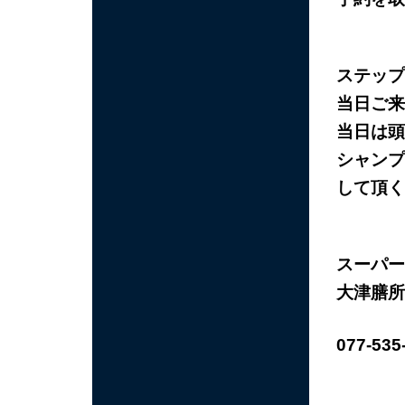
ステップ
当日ご来
当日は頭
シャンプ
して頂く
スーパー
大津膳所
077-535