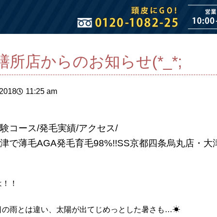
膳所店からのお知らせ(*_*;
 2018
11:25 am
験コース/発毛実績/アクセス/
津で薄毛AGA発毛育毛98%!!SS京都四条烏丸店・
は！！
日の雨とは違い、太陽が出てじめっとした暑さも…☀