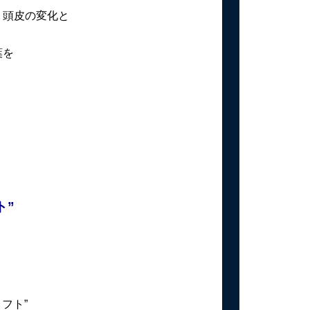
・頭皮の変化と
葉を
ト”
フト”