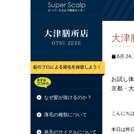
大津
6月 24,
お試し体
京都・大
なぜ髪が抜けるのか？
こんにち
薄毛の種類について
本日は昨
発毛のサイクルについて