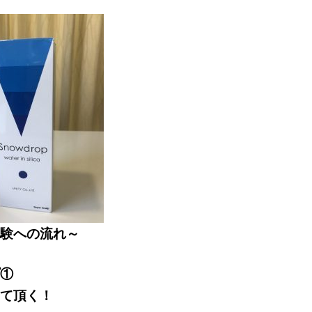
験への流れ～
①
て頂く！