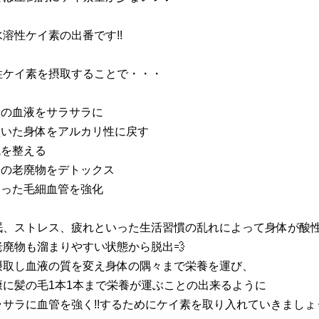
溶性ケイ素の出番です!!
性ケイ素を摂取することで・・・
ロの血液をサラサラに
傾いた身体をアルカリ性に戻す
境を整える
中の老廃物をデトックス
なった毛細血管を強化
眠、ストレス、疲れといった生活習慣の乱れによって身体が酸
老廃物も溜まりやすい状態から脱出💨
摂取し血液の質を変え身体の隅々まで栄養を運び、
康に髪の毛1本1本まで栄養が運ぶことの出来るように
サラに血管を強く!!するためにケイ素を取り入れていきましょう