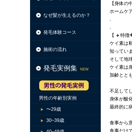
【身体の
ホームケ
なぜ髪が生えるのか？
.
.
発毛体験コース
【 🔸特徴
ケイ素は
施術の流れ
知ってい
そして地球
発毛実例集
ケイ素は
NEW
加齢とと
不足してし
男性の年齢別実例
身体が酸
最終的に
〜29歳
30~39歳
食事から
食事だけで
40~49歳