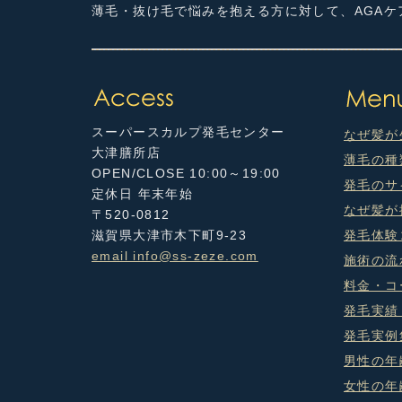
薄毛・抜け毛で悩みを抱える方に対して、AGA
スーパースカルプ発毛センター
なぜ髪が
大津膳所店
薄毛の種
OPEN/CLOSE 10:00～19:00
発毛のサ
定休日 年末年始
なぜ髪が
〒520-0812
滋賀県大津市木下町9-23
発毛体験
email info@ss-zeze.com
施術の流
料金・コ
発毛実績
発毛実例
男性の年
女性の年