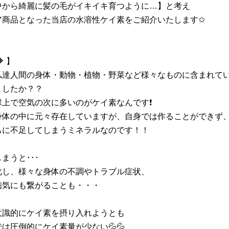
中から綺麗に髪の毛がイキイキ育つように…】と考え
ア商品となった当店の水溶性ケイ素をご紹介いたします✩
 】
私達人間の身体・動物・植物・野菜など様々なものに含まれて
ましたか？？
上で空気の次に多いのがケイ素なんです❗️
身体の中に元々存在していますが、自身では作ることができず
もに不足してしまうミネラルなのです！！
まうと･･･
化し、様々な身体の不調やトラブル症状、
病気にも繋がることも・・・
意識的にケイ素を摂り入れようとも
は圧倒的にケイ素量が少ない💦💦