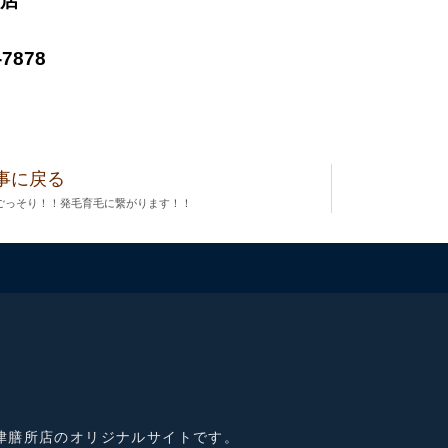
店
-7878
事に戻る
ごっそり！！発毛育毛に繋がります！！
津膳所店のオリジナルサイトです。