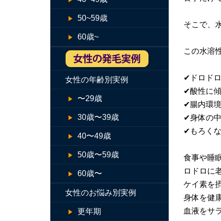
50~59歳
そこで、水
60歳~
この水溶
✔ドロド
女性の年齢別実例
✔酸性に
〜29歳
✔腸内環
30歳〜39歳
✔身体の
✔もろく
40〜49歳
50歳〜59歳
食事や睡
ロドロに
60歳〜
ケイ素を
女性のお悩み別実例
身体を健
血液をサラ
更年期