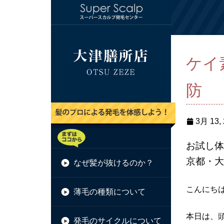
ケイ
防
3月 13,
お試し体
京都・大
なぜ髪が抜けるのか？
こんにち
薄毛の種類について
本日は、
発毛のサイクルについて