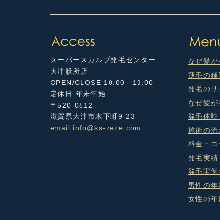
スーパースカルプ発毛センター
なぜ髪が
大津膳所店
薄毛の種
OPEN/CLOSE 10:00～19:00
発毛のサ
定休日 年末年始
なぜ髪が
〒520-0812
滋賀県大津市木下町9-23
発毛体験
email info@ss-zeze.com
施術の流
料金・コ
発毛実績
発毛実例
男性の年
女性の年