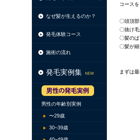
コースを
なぜ髪が生えるのか？
〇頭頂部
〇抜け毛
発毛体験コース
〇髪のぱ
〇髪が細
施術の流れ
発毛実例集
まずは最
NEW
男性の年齢別実例
〜29歳
30~39歳
40~49歳