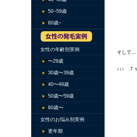
50~59歳
60歳~
女性の年齢別実例
そして…
〜29歳
↓↓↓ 
30歳〜39歳
40〜49歳
50歳〜59歳
60歳〜
女性のお悩み別実例
更年期