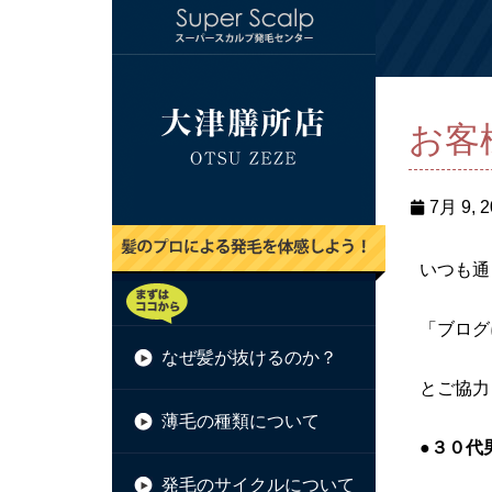
お客
7月 9, 
いつも通
「ブログ
なぜ髪が抜けるのか？
とご協力
薄毛の種類について
●３０代
発毛のサイクルについて