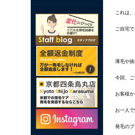
これは、
ご自宅で
薄毛や抜
今回、ご
お客様か
お一人で
発毛のプ