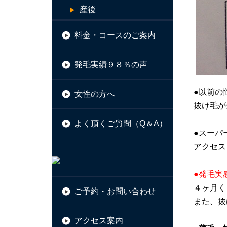
産後
料金・コースのご案内
発毛実績９８％の声
●以前の
女性の方へ
抜け毛が
よく頂くご質問（Q＆A）
●スーパ
アクセス
●発毛実
４ヶ月く
ご予約・お問い合わせ
また、抜
アクセス案内