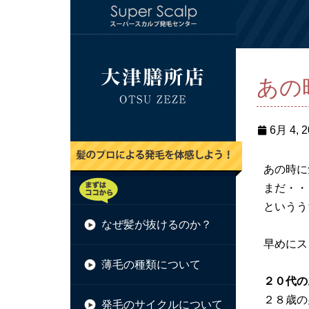
あの
6月 4, 
あの時に
まだ・・
というう
なぜ髪が抜けるのか？
早めにス
薄毛の種類について
２０代の
２８歳の
発毛のサイクルについて