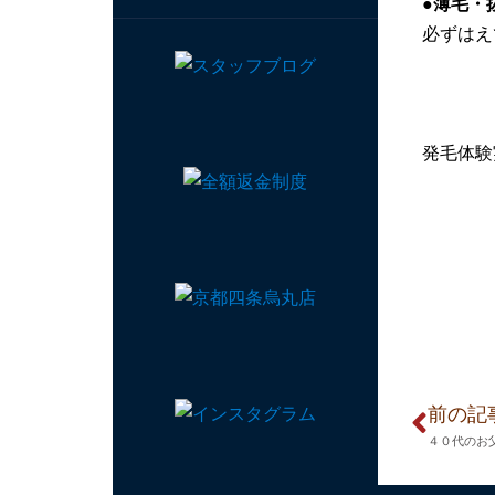
●薄毛・
必ずはえ
発毛体験
前の記
４０代のお