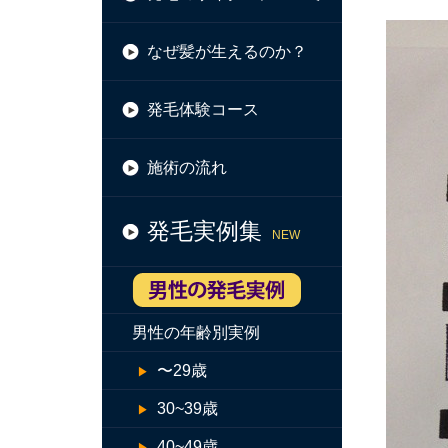
なぜ髪が生えるのか？
発毛体験コース
施術の流れ
発毛実例集
NEW
男性の年齢別実例
〜29歳
30~39歳
40~49歳