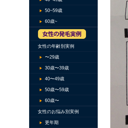
50~59歳
60歳~
女性の年齢別実例
〜29歳
30歳〜39歳
40〜49歳
50歳〜59歳
60歳〜
女性のお悩み別実例
更年期