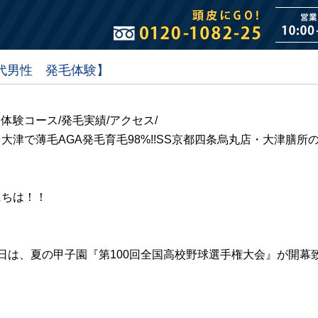
0代男性 発毛体験】
体験コース/発毛実績/アクセス/
大津で薄毛AGA発毛育毛98%!!SS京都四条烏丸店・大津膳
にちは！！
日は、夏の甲子園『第100回全国高校野球選手権大会』が開幕