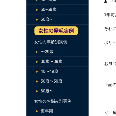
◭ 2
50~59歳
1年
60歳~
それ
女性の年齢別実例
ボリ
〜29歳
30歳〜39歳
お風
40〜49歳
50歳〜59歳
上記
60歳〜
女性のお悩み別実例
更年期
▽ 