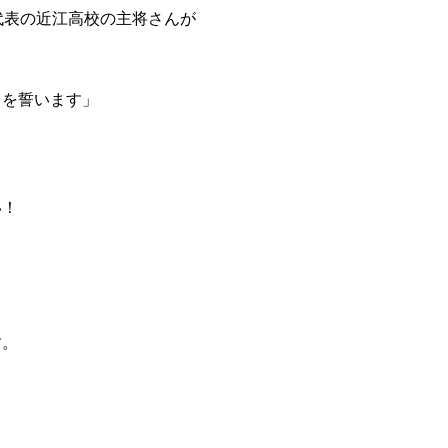
代表の近江高校の主将さんが
とを誓います」
い！
す。