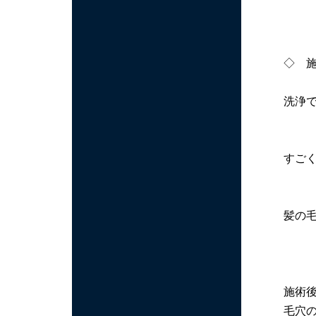
◇ 
洗浄
すご
髪の
施術
毛穴