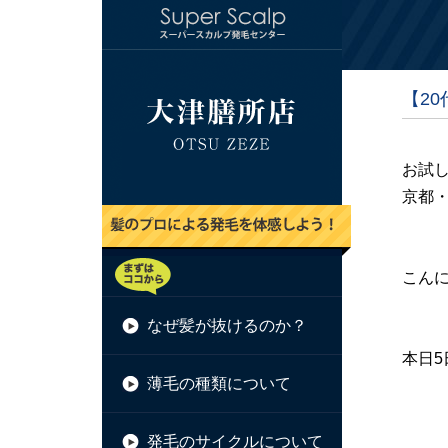
【2
お試し
京都・
こん
なぜ髪が抜けるのか？
本日5
薄毛の種類について
発毛のサイクルについて