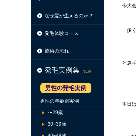
今大
なぜ髪が生えるのか？
「多
発毛体験コース
施術の流れ
と選
発毛実例集
NEW
男性の年齢別実例
本日
〜29歳
30~39歳
40~49歳