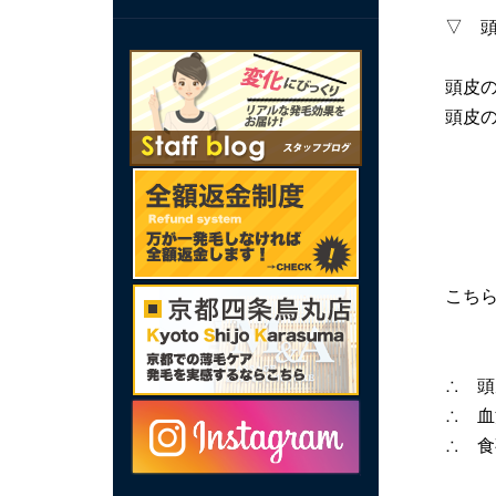
▽ 
頭皮
頭皮
こち
∴ 
∴ 
∴ 