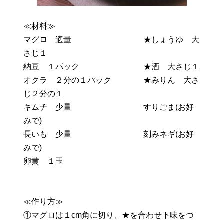
≪材料≫
マグロ 適量 ★しょうゆ 大
さじ１
納豆 １パック ★酒 大さじ１
オクラ ２分の１パック ★みりん 大さ
じ２分の１
キムチ 少量 すりごま(お好
みで)
長いも 少量 刻みネギ(お好
みで)
卵黄 １玉
≪作り方≫
①マグロは１cm角に切り、★を合わせ下味をつ