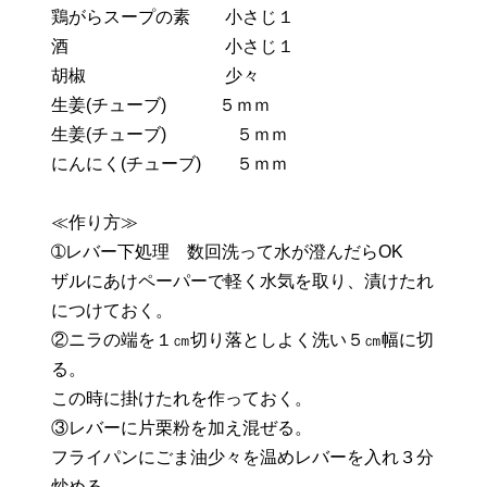
鶏がらスープの素 小さじ１
酒 小さじ１
胡椒 少々
生姜(チューブ) ５ｍｍ
生姜(チューブ) ５ｍｍ
にんにく(チューブ) ５ｍｍ
≪作り方≫
➀レバー下処理 数回洗って水が澄んだらOK
ザルにあけペーパーで軽く水気を取り、漬けたれ
につけておく。
②ニラの端を１㎝切り落としよく洗い５㎝幅に切
る。
この時に掛けたれを作っておく。
③レバーに片栗粉を加え混ぜる。
フライパンにごま油少々を温めレバーを入れ３分
炒める。