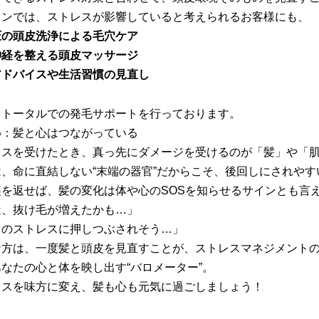
ロンでは、ストレスが影響していると考えられるお客様にも、
圧の頭皮洗浄による毛穴ケア
神経を整える頭皮マッサージ
アドバイスや生活習慣の見直し
、トータルでの発毛サポートを行っております。
め：髪と心はつながっている
レスを受けたとき、真っ先にダメージを受けるのが「髪」や「
は、命に直結しない“末端の器官”だからこそ、後回しにされやす
裏を返せば、髪の変化は体や心のSOSを知らせるサインとも言
近、抜け毛が増えたかも…」
日のストレスに押しつぶされそう…」
な方は、一度髪と頭皮を見直すことが、ストレスマネジメント
なたの心と体を映し出す“バロメーター”。
レスを味方に変え、髪も心も元気に過ごしましょう！