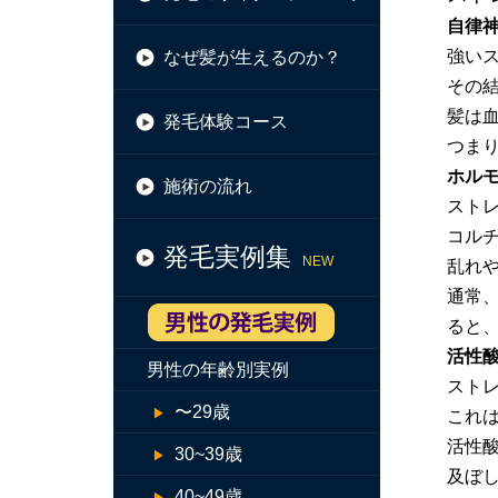
自律
強い
なぜ髪が生えるのか？
その
髪は
発毛体験コース
つま
ホル
施術の流れ
スト
コル
発毛実例集
NEW
乱れ
通常
ると
活性
男性の年齢別実例
スト
〜29歳
これ
活性
30~39歳
及ぼ
40~49歳