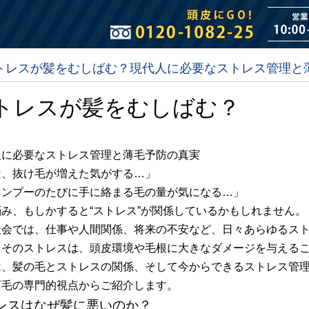
トレスが髪をむしばむ？現代人に必要なストレス管理と
トレスが髪をむしばむ？
人に必要なストレス管理と薄毛予防の真実
近、抜け毛が増えた気がする…」
ャンプーのたびに手に絡まる毛の量が気になる…」
み、もしかすると“ストレス”が関係しているかもしれません。
社会では、仕事や人間関係、将来の不安など、日々あらゆるス
てそのストレスは、頭皮環境や毛根に大きなダメージを与える
は、髪の毛とストレスの関係、そして今からできるストレス管
育毛の専門的視点からご紹介します。
レスはなぜ髪に悪いのか？