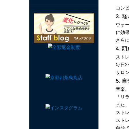
コン
3.
ウォ
に効
さら
4.
スト
毎日
サロ
5.
音楽
「リ
また、
スト
スト
自分