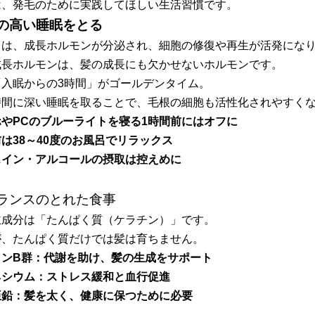
は、発毛のために実践してほしい生活習慣です。
 質の高い睡眠をとる
中は、成長ホルモンが分泌され、細胞の修復や再生が活発にな
成長ホルモンは、髪の成長にも欠かせないホルモンです。
「入眠からの3時間」がゴールデンタイム。
時間に深い睡眠を取ることで、毛根の細胞も活性化されやすく
ホやPCのブルーライトを寝る1時間前にはオフに
は38～40度のお風呂でリラックス
ェイン・アルコールの摂取は控えめに
 バランスのとれた食事
主成分は「たんぱく質（ケラチン）」です。
が、たんぱく質だけでは髪は育ちません。
ミンB群：代謝を助け、髪の生成をサポート
ネシウム：ストレス緩和と血行促進
亜鉛：髪を太く、健康に保つために必要