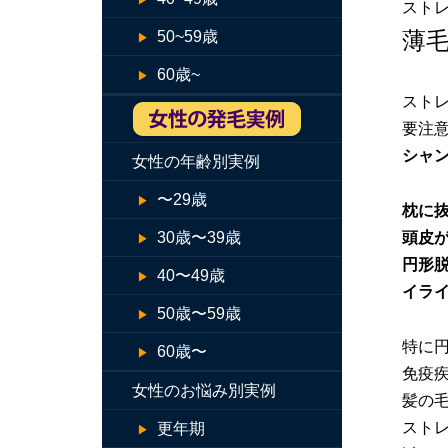
スト
薄
50~59歳
60歳~
スト
要注
シャ
女性の年齢別実例
〜29歳
枕に
30歳〜39歳
頭皮
円形
40〜49歳
イラ
50歳〜59歳
特に
60歳〜
免疫
女性のお悩み別実例
髪の
スト
更年期