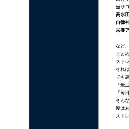
当サ
高水
自律
栄養
など
まと
スト
それ
でも
「最
「毎
そん
髪はあ
スト