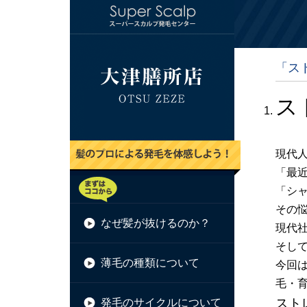
「ス
ス
現代
「最
「シ
その悩
なぜ髪が抜けるのか？
現代
そし
薄毛の種類について
今回
毛・
スト
発毛のサイクルについて