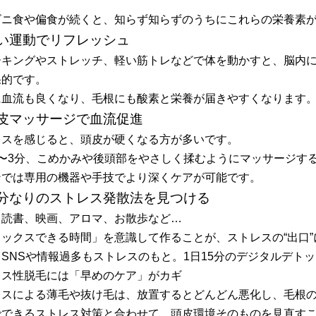
ビニ食や偏食が続くと、知らず知らずのうちにこれらの栄養素
 軽い運動でリフレッシュ
ーキングやストレッチ、軽い筋トレなどで体を動かすと、脳内
果的です。
に血流も良くなり、毛根にも酸素と栄養が届きやすくなります
 頭皮マッサージで血流促進
レスを感じると、頭皮が硬くなる方が多いです。
2〜3分、こめかみや後頭部をやさしく揉むようにマッサージす
ンでは専用の機器や手技でより深くケアが可能です。
 自分なりのストレス発散法を見つける
、読書、映画、アロマ、お散歩など…
ラックスできる時間」を意識して作ることが、ストレスの“出口”
SNSや情報過多もストレスのもと。1日15分のデジタルデト
レス性脱毛には「早めのケア」がカギ
レスによる薄毛や抜け毛は、放置するとどんどん悪化し、毛根
でできるストレス対策と合わせて、頭皮環境そのものを見直す