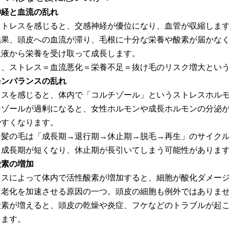
神経と血流の乱れ
ストレスを感じると、交感神経が優位になり、血管が収縮しま
結果、頭皮への血流が滞り、毛根に十分な栄養や酸素が届かな
血液から栄養を受け取って成長します。
り、ストレス＝血流悪化＝栄養不足＝抜け毛のリスク増大とい
モンバランスの乱れ
レスを感じると、体内で「コルチゾール」というストレスホル
チゾールが過剰になると、女性ホルモンや成長ホルモンの分泌
やすくなります。
、髪の毛は「成長期→退行期→休止期→脱毛→再生」のサイク
、成長期が短くなり、休止期が長引いてしまう可能性がありま
酸素の増加
レスによって体内で活性酸素が増加すると、細胞が酸化ダメー
は老化を加速させる原因の一つ。頭皮の細胞も例外ではありま
酸素が増えると、頭皮の乾燥や炎症、フケなどのトラブルが起
します。