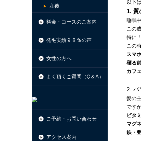
以下
産後
1.
睡眠
料金・コースのご案内
この
特に
発毛実績９８％の声
この
スマ
女性の方へ
寝る前
カフ
よく頂くご質問（Q＆A）
2.
髪の
です
ビタ
ご予約・お問い合わせ
マグ
鉄・
アクセス案内